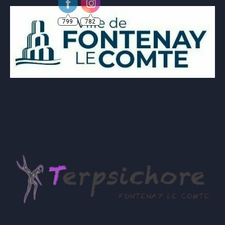
799
782