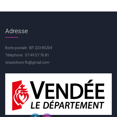
Adresse
Boite postale : BP 223 85204
Téléphone : 07.49.57.76.81
terpsichore.flc@gmail.com