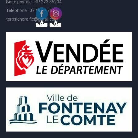
Boite postale : BP 223 85204
Téléphone : 07.49.57.76.81
799
782
terpsichore.flc@gmail.com