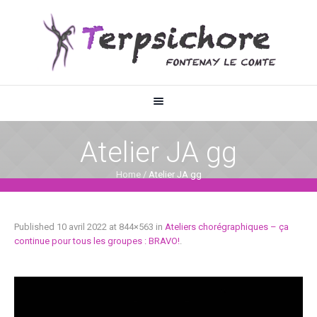
Atelier JA gg
Home
/
Atelier JA gg
Published
10 avril 2022
at 844×563 in
Ateliers chorégraphiques – ça
continue pour tous les groupes : BRAVO!
.