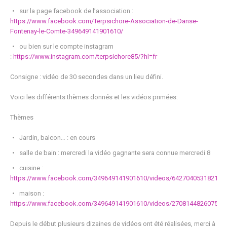
sur la page facebook de l’association :
https://www.facebook.com/Terpsichore-Association-de-Danse-
Fontenay-le-Comte-349649141901610/
ou bien sur le compte instagram
:
https://www.instagram.com/terpsichore85/?hl=fr
Consigne : vidéo de 30 secondes dans un lieu défini.
Voici les différents thèmes donnés et les vidéos primées:
Thèmes
Jardin, balcon… : en cours
salle de bain : mercredi la vidéo gagnante sera connue mercredi 8
cuisine :
https://www.facebook.com/349649141901610/videos/642704053182112
maison :
https://www.facebook.com/349649141901610/videos/270814482607572
Depuis le début plusieurs dizaines de vidéos ont été réalisées, merci à