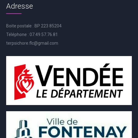
Adresse
Boite postale : BP 223 85204
Téléphone : 07.49.57.76.81
terpsichore.flc@gmail.com