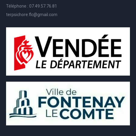
Téléphone : 07.49.57.76.81
terpsichore.flc@gmail.com