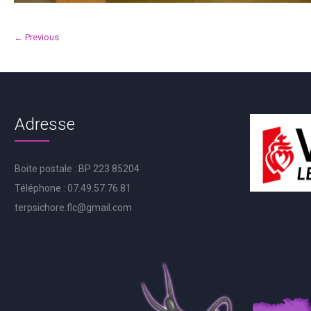
← Previous
Adresse
Boite postale : BP 223 85204
Téléphone : 07.49.57.76.81
terpsichore.flc@gmail.com