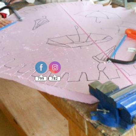
799
782