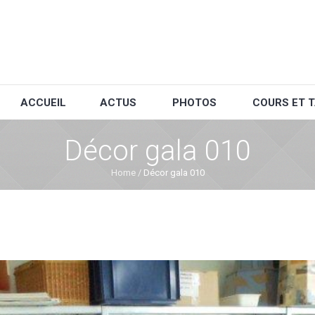
ACCUEIL
ACTUS
PHOTOS
COURS ET T
Décor gala 010
Home
/
Décor gala 010