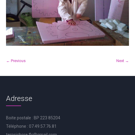
← Previous
Next →
Adresse
Boite postale : BP 223 85204
Téléphone : 07.49.57.76.81
terpsichore.flc@gmail.com