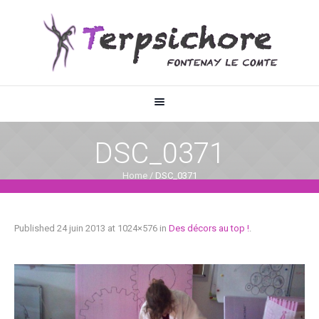
DSC_0371
Home
/
DSC_0371
Published
24 juin 2013
at 1024×576 in
Des décors au top !
.