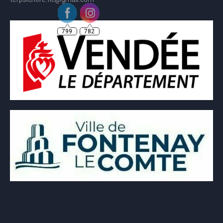
799
782