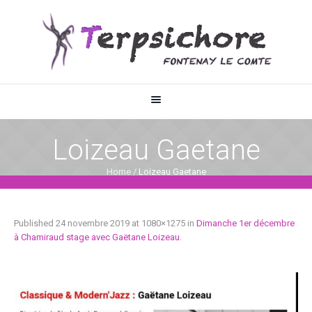
Loizeau Gaetane
Home
/
Loizeau Gaetane
Published
24 novembre 2019
at 1080×1275 in
Dimanche 1er décembre
à Chamiraud stage avec Gaëtane Loizeau
.