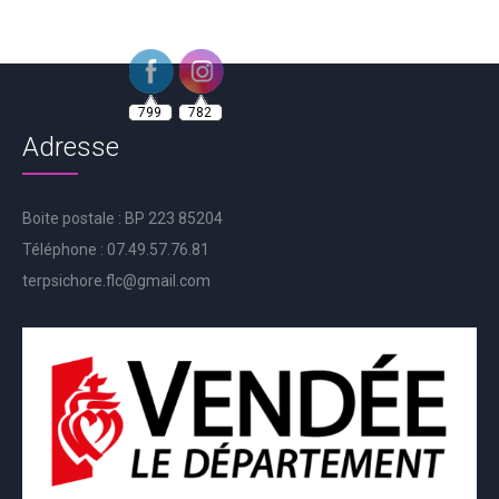
799
782
Adresse
Boite postale : BP 223 85204
Téléphone : 07.49.57.76.81
terpsichore.flc@gmail.com