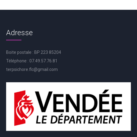
Adresse
Boite postale : BP 223 85204
Téléphone : 07.49.57.76.81
terpsichore.flc@gmail.com