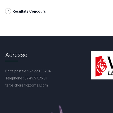
Résultats Concours
Adresse
Boite postale : BP 223 85204
Téléphone : 07.49.57.76.81
terpsichore.flc@gmail.com