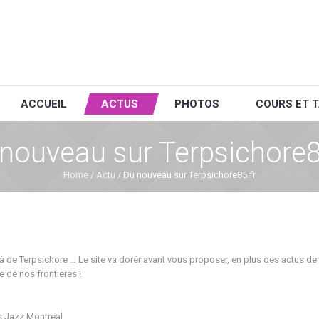
ACCUEIL
ACTUS
PHOTOS
COURS ET T
nouveau sur Terpsichore8
Home
/
Actu
/
Du nouveau sur Terpsichore85.fr
là de Terpsichore … Le site va dorénavant vous proposer, en plus des actus de 
e de nos frontieres !
s Jazz Montreal