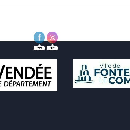
799
782