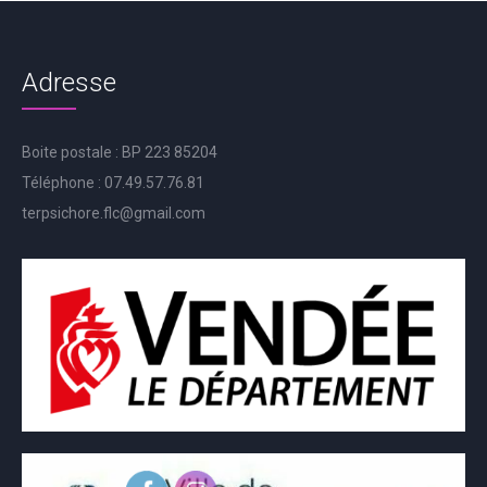
Adresse
Boite postale : BP 223 85204
Téléphone : 07.49.57.76.81
terpsichore.flc@gmail.com