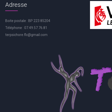
Adresse
Boite postale : BP 223 85204
Téléphone : 07.49.57.76.81
terpsichore.flc@gmail.com