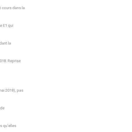
 cours dans la
e E1 qui
dant la
018. Reprise
mai 2018), pas
 de
s qu’elles