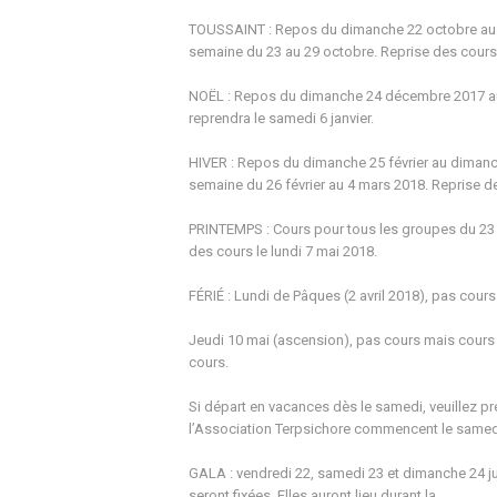
TOUSSAINT : Repos du dimanche 22 octobre au d
semaine du 23 au 29 octobre. Reprise des cours 
NOËL : Repos du dimanche 24 décembre 2017 au 
reprendra le samedi 6 janvier.
HIVER : Repos du dimanche 25 février au dimanc
semaine du 26 février au 4 mars 2018. Reprise d
PRINTEMPS : Cours pour tous les groupes du 23 a
des cours le lundi 7 mai 2018.
FÉRIÉ : Lundi de Pâques (2 avril 2018), pas cour
Jeudi 10 mai (ascension), pas cours mais cours l
cours.
Si départ en vacances dès le samedi, veuillez pr
l’Association Terpsichore commencent le samedi
GALA : vendredi 22, samedi 23 et dimanche 24 juin
seront fixées. Elles auront lieu durant la