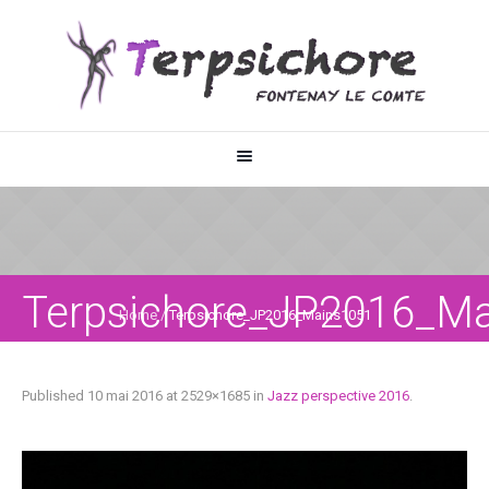
Terpsichore_JP2016_M
Home
/
Terpsichore_JP2016_Mains1051
Published
10 mai 2016
at 2529×1685 in
Jazz perspective 2016
.