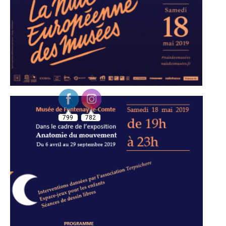
799
782