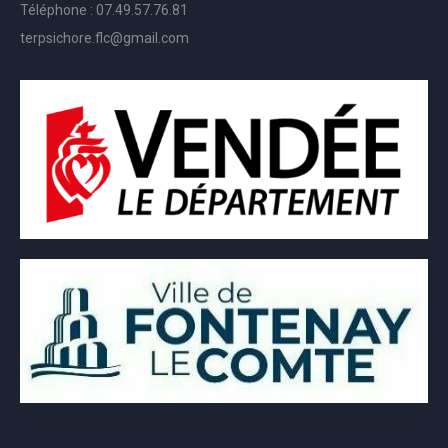
Téléphone : 07.49.57.76.81
terpsichore.flc@gmail.com