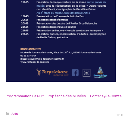
Programmation La Nuit Européenne des Musées – Fontenay-le-Comte
Actu
0