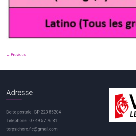
← Previous
Adresse
Boite postale : BP 223 85204
Téléphone : 07.49.57.76.81
terpsichore.flc@gmail.com