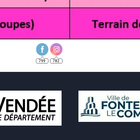
799
782