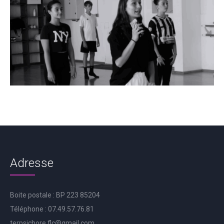
Adresse
Boite postale : BP 223 85204
Téléphone : 07.49.57.76.81
terpsichore.flc@gmail.com