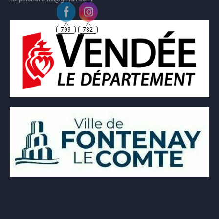
799
782