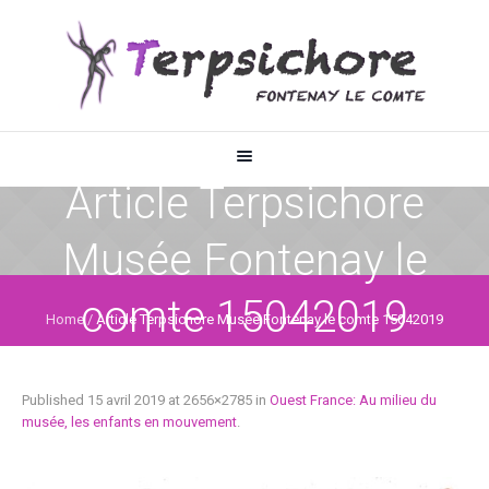
Article Terpsichore
Musée Fontenay le
comte 15042019
Home
/
Article Terpsichore Musée Fontenay le comte 15042019
Published
15 avril 2019
at 2656×2785 in
Ouest France: Au milieu du
musée, les enfants en mouvement
.