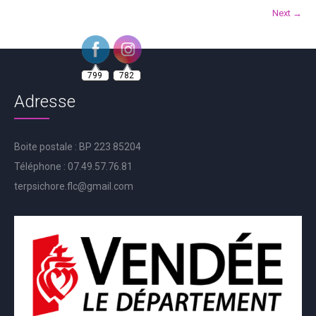
Next →
799
782
Adresse
Boite postale : BP 223 85204
Téléphone : 07.49.57.76.81
terpsichore.flc@gmail.com