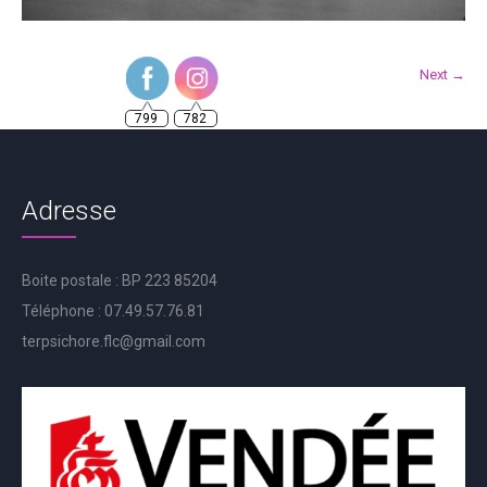
Next →
799
782
Adresse
Boite postale : BP 223 85204
Téléphone : 07.49.57.76.81
terpsichore.flc@gmail.com