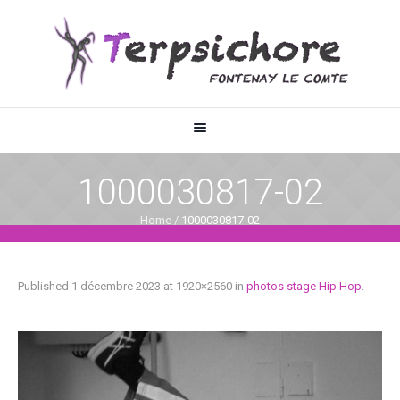
1000030817-02
Home
/
1000030817-02
Published
1 décembre 2023
at 1920×2560 in
photos stage Hip Hop
.