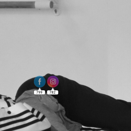
799
782