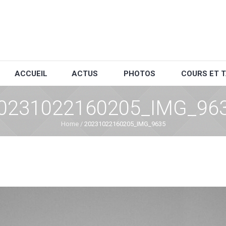
ACCUEIL
ACTUS
PHOTOS
COURS ET T
0231022160205_IMG_96
Home
/
20231022160205_IMG_9635