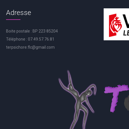
Adresse
Boite postale : BP 223 85204
Téléphone : 07.49.57.76.81
terpsichore.flc@gmail.com