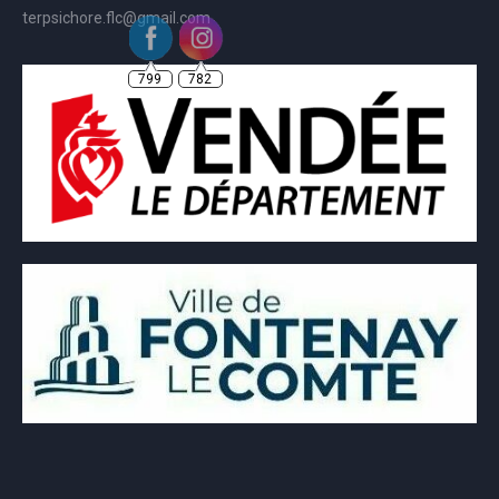
terpsichore.flc@gmail.com
799
782