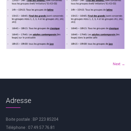
Next →
Adresse
Boite postale : BP 223 85204
Téléphone : 07.49.57.76.81