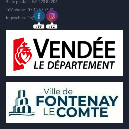
Boite postale : BP 223 85204
Téléphone : 07.49.57.76.81
terpsichore.flc@gmail.com
799
782