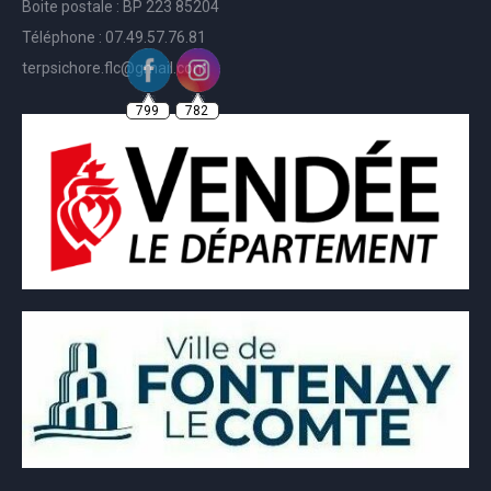
Boite postale : BP 223 85204
Téléphone : 07.49.57.76.81
terpsichore.flc@gmail.com
799
782