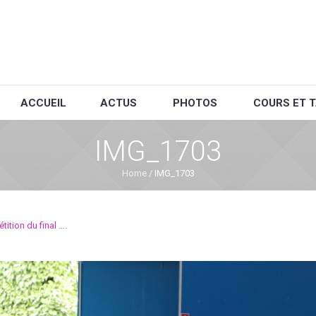
ACCUEIL
ACTUS
PHOTOS
COURS ET T
IMG_1703
Home
/
IMG_1703
ition du final …
.