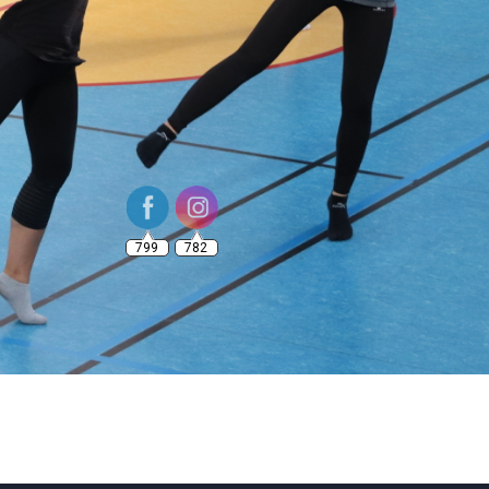
799
782