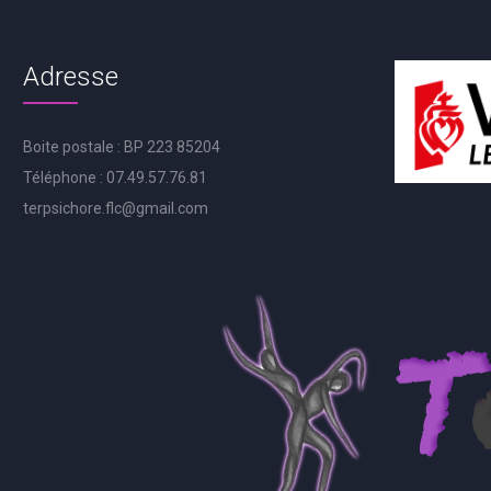
Adresse
Boite postale : BP 223 85204
Téléphone : 07.49.57.76.81
terpsichore.flc@gmail.com