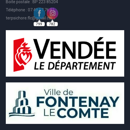
Boite postale : BP 223 85204
Téléphone : 07.49.57.76.81
799
782
terpsichore.flc@gmail.com