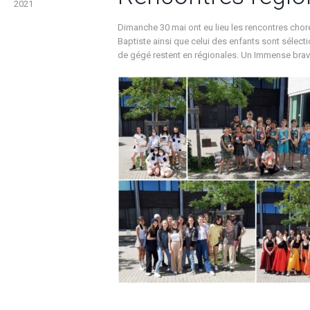
2021
Dimanche 30 mai ont eu lieu les rencontres cho
Baptiste ainsi que celui des enfants sont sélect
de gégé restent en régionales. Un Immense bravo 