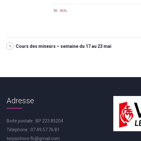
Actu
Cours des mineurs – semaine du 17 au 23 mai
Adresse
Boite postale : BP 223 85204
Téléphone : 07.49.57.76.81
terpsichore.flc@gmail.com