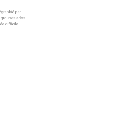
égraphié par
es groupes ados
e difficile.