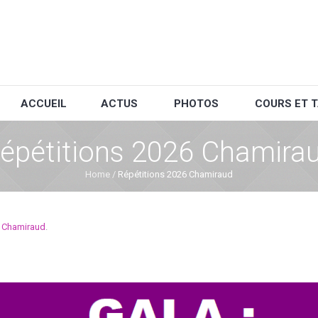
ACCUEIL
ACTUS
PHOTOS
COURS ET T
épétitions 2026 Chamira
Home
/
Répétitions 2026 Chamiraud
 Chamiraud
.