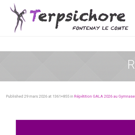
R
Published
29 mars 2026
at 1361×855 in
Répétition GALA 2026 au Gymnase