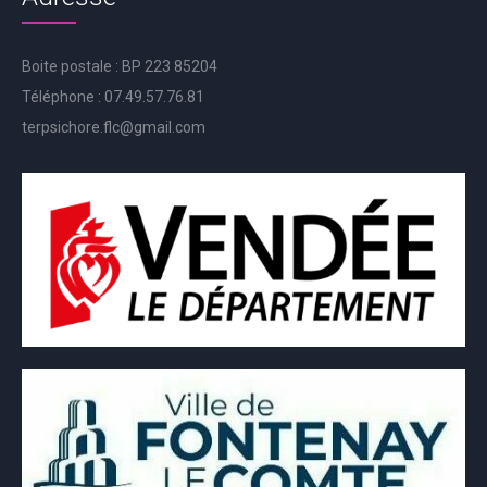
Boite postale : BP 223 85204
Téléphone : 07.49.57.76.81
terpsichore.flc@gmail.com