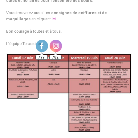
dates et horaires pour l’ensemble des cours.
Vous trouverez aussi
les
consignes de coiffures et de
maquillages
en cliquant
ici.
Bon courage à toutes et à tous!
L’équipe Terpsichore.
799
782