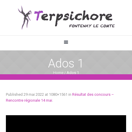
Ados 1
Home
/
Ados 1
Published
29 mai 2022
at 1080×1561 in
Résultat des concours –
Rencontre régionale 14 mai
.