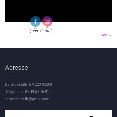
799
782
Next →
Adresse
Boite postale : BP 223 85204
Téléphone : 07.49.57.76.81
terpsichore.flc@gmail.com