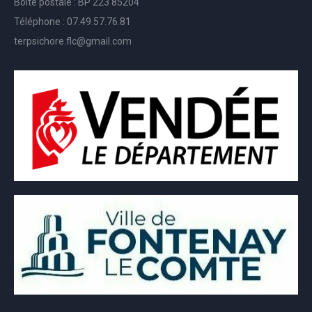
Boite postale : BP 223 85204
Téléphone : 07.49.57.76.81
terpsichore.flc@gmail.com