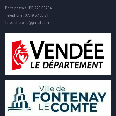
Boite postale : BP 223 85204
Téléphone : 07.49.57.76.81
terpsichore.flc@gmail.com