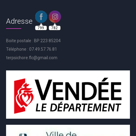
Adresse
799
782
Boite postale : BP 223 85204
Téléphone : 07.49.57.76.81
terpsichore.flc@gmail.com