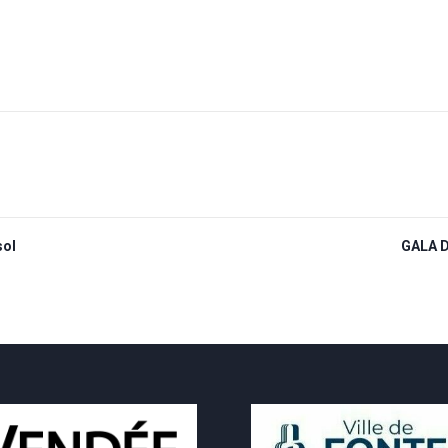
sol
GALA 