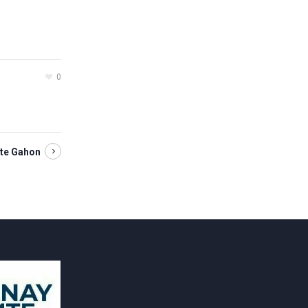
0
ste Gahon