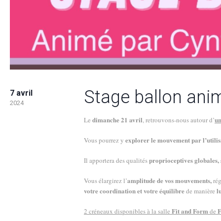
Stage ballon ani
7 avril
2024
dimanche 21 avril
un
Le
, retrouvons-nous autour d’
explorer le mouvement par l’utilis
Vous pourrez y
proprioceptives globales,
Il apportera des qualités
amplitude de vos mouvements,
Vous élargirez l’
ré
votre coordination et votre équilibre
l
de manière
Fit and Form
F
2 créneaux disponibles à la salle
de