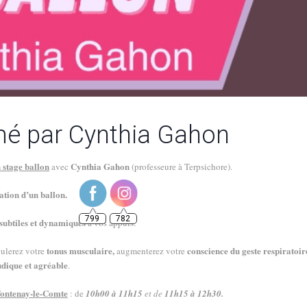
mé par Cynthia Gahon
799
782
 stage ballon
Cynthia Gahon
avec
(professeure à Terpsichore)
.
ation d’un ballon.
 subtiles et dynamiques
à vos appuis.
tonus musculaire,
conscience du geste respiratoir
gulerez votre
augmenterez votre
udique et agréable
.
ontenay-le-Comte
: de
10h00 à 11h15
et de
11h15 à 12h30.