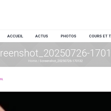
ACCUEIL
ACTUS
PHOTOS
COURS ET T
reenshot_20250726-170
Home
/
Screenshot_20250726-170132
ON
.