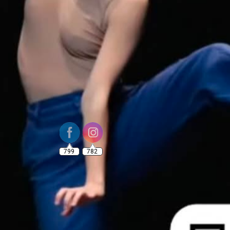
799
782