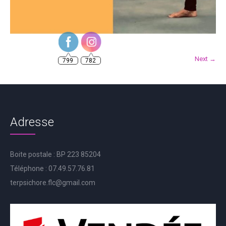
799
782
Next →
Adresse
Boite postale : BP 223 85204
Téléphone : 07.49.57.76.81
terpsichore.flc@gmail.com