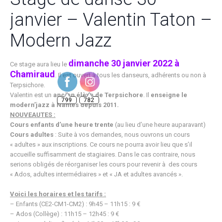
janvier – Valentin Taton –
Modern Jazz
dimanche 30 janvier 2022 à
Ce stage aura lieu le
Chamiraud
. Il est ouvert à tous les danseurs, adhérents ou non à
799
782
Terpsichore.
Valentin est un
ancien élève de Terpsichore
. Il
enseigne le
modern’jazz à Nantes depuis 2011.
NOUVEAUTES :
Cours enfants d’une heure trente
(au lieu d’une heure auparavant)
Cours adultes
: Suite à vos demandes, nous ouvrons un cours
« adultes » aux inscriptions. Ce cours ne pourra avoir lieu que s’il
accueille suffisamment de stagiaires. Dans le cas contraire, nous
serions obligés de réorganiser les cours pour revenir à des cours
« Ados, adultes intermédiaires » et « JA et adultes avancés ».
Voici les horaires et les tarifs :
– Enfants (CE2-CM1-CM2) : 9h45 – 11h15 : 9 €
– Ados (Collège) : 11h15 – 12h45 : 9 €