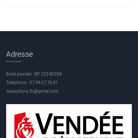
Adresse
Boite postale : BP 223 85204
Téléphone : 07.49.57.76.81
terpsichore.flc@gmail.com