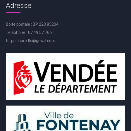
Adresse
Boite postale : BP 223 85204
Téléphone : 07.49.57.76.81
terpsichore.flc@gmail.com