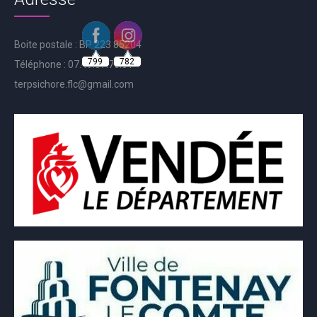
Boite postale : BP 223 85204
799
782
Téléphone : 07.49.57.76.81
terpsichore.flc@gmail.com