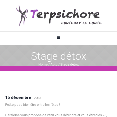
Stage détox
Home
/
Actu
/
Stage détox
15 décembre
2013
Petite pose bien être entre les fêtes !
Géraldine vous propose de venir vous détendre et vous étirer les 26,