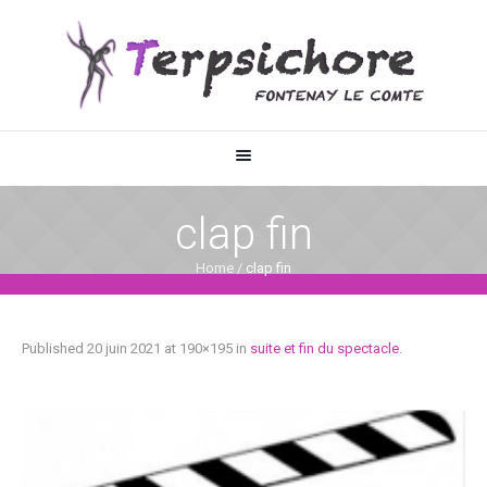
clap fin
Home
/
clap fin
Published
20 juin 2021
at 190×195 in
suite et fin du spectacle
.