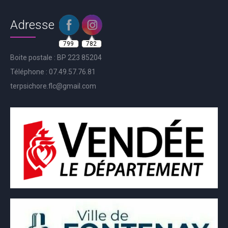
Adresse
799
782
Boite postale : BP 223 85204
Téléphone : 07.49.57.76.81
terpsichore.flc@gmail.com