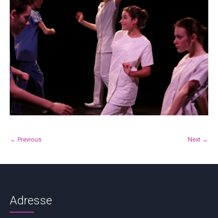
← Previous
Next →
Adresse