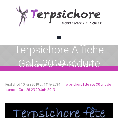
Terpsichore Affiche
Gala 2019 réduite
Home
/
Terpsichore Affiche Gala 2019 réduite
Published
10 juin 2019
at 1415×2034 in
Terpsichore fête ses 30 ans de
danse – Gala 28-29-30 Juin 2019
.