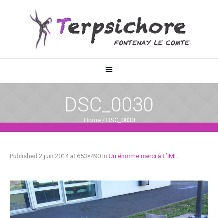
DSC_0030
Home
/
DSC_0030
Published
2 juin 2014
at 653×490 in
Un énorme merci à L’IME
.