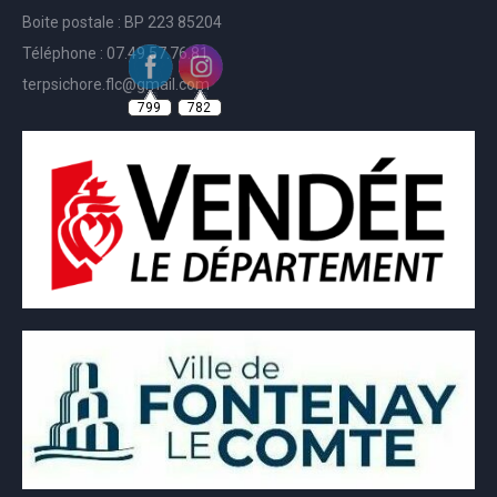
Boite postale : BP 223 85204
Téléphone : 07.49.57.76.81
terpsichore.flc@gmail.com
799
782