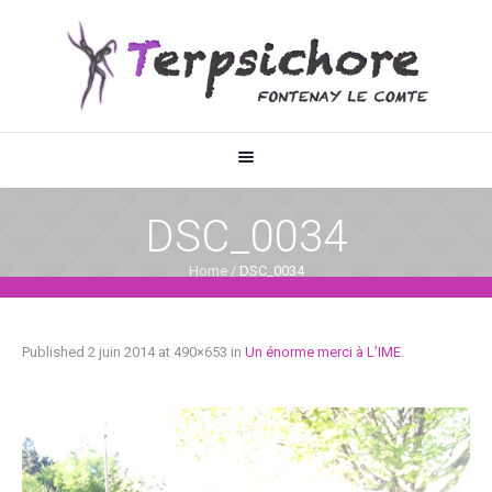
DSC_0034
Home
/
DSC_0034
Published
2 juin 2014
at 490×653 in
Un énorme merci à L’IME
.