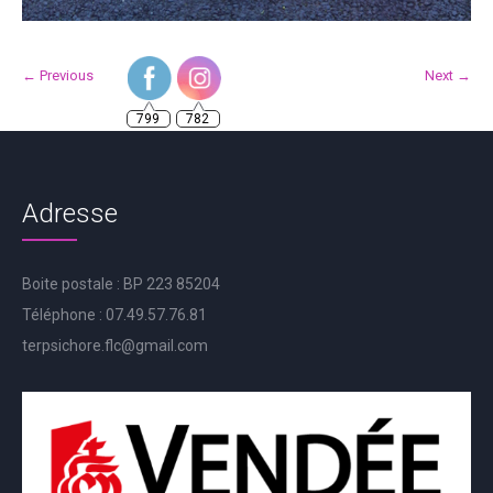
← Previous
Next →
799
782
Adresse
Boite postale : BP 223 85204
Téléphone : 07.49.57.76.81
terpsichore.flc@gmail.com