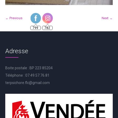
← Previous
Next →
799
782
Adresse
Boite postale : BP 223 85204
Téléphone : 07.49.57.76.81
terpsichore.flc@gmail.com