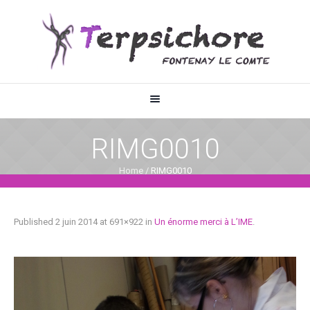
RIMG0010
Home
/
RIMG0010
Published
2 juin 2014
at 691×922 in
Un énorme merci à L’IME
.