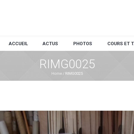
ACCUEIL
ACTUS
PHOTOS
COURS ET T
RIMG0025
Home
/
RIMG0025