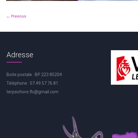
← Previous
Adresse
Boite postale : BP 223 85204
Téléphone : 07.49.57.76.81
terpsichore.flc@gmail.com