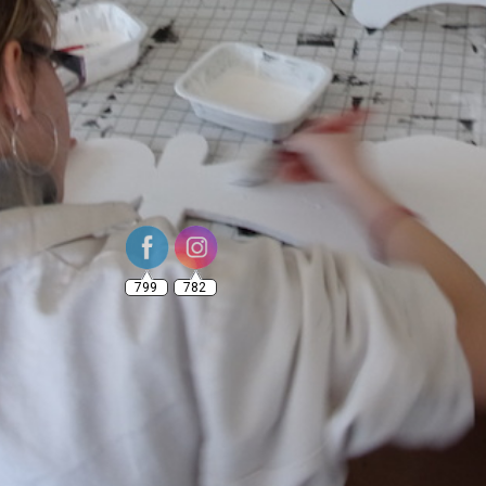
799
782