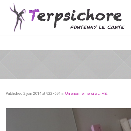
Published
2 juin 2014
at 922×691 in
Un énorme merci à L’IME
.