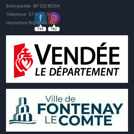
Boite postale : BP 223 85204
Téléphone : 07.49.57.76.81
799
782
terpsichore.flc@gmail.com