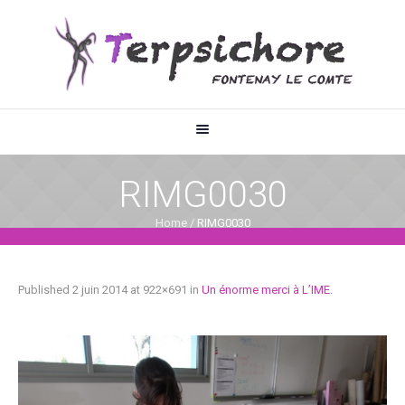
RIMG0030
Home
/
RIMG0030
Published
2 juin 2014
at 922×691 in
Un énorme merci à L’IME
.