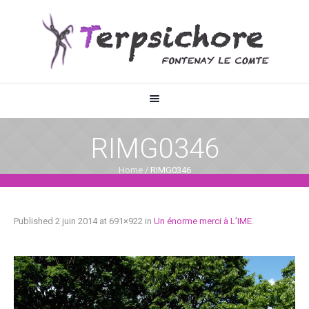
RIMG0346
Home
/
RIMG0346
Published
2 juin 2014
at 691×922 in
Un énorme merci à L’IME
.