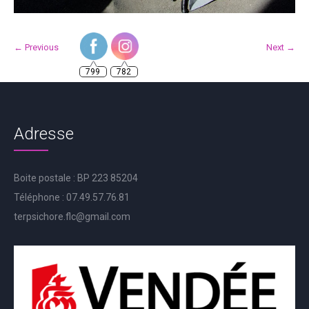
← Previous
Next →
799
782
Adresse
Boite postale : BP 223 85204
Téléphone : 07.49.57.76.81
terpsichore.flc@gmail.com