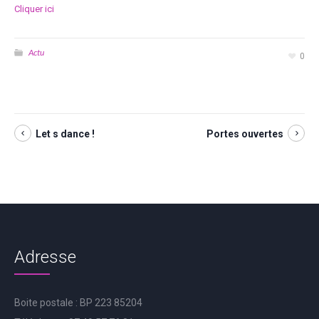
Cliquer ici
Actu
0
Let s dance !
Portes ouvertes
Adresse
Boite postale : BP 223 85204