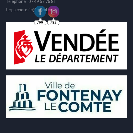
Téléphone : 07.49.57.76.81
terpsichore.flc@gmail.com
799
782