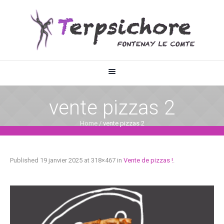
vente pizzas 2
Home
/
vente pizzas 2
Published
19 janvier 2025
at 318×467 in
Vente de pizzas !
.