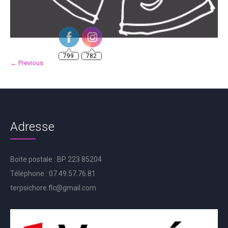
799
782
← Previous
Adresse
Boite postale : BP 223 85204
Téléphone : 07.49.57.76.81
terpsichore.flc@gmail.com