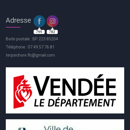
Adresse
799
782
Boite postale : BP 223 85204
Téléphone : 07.49.57.76.81
terpsichore.flc@gmail.com